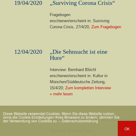
19/04/2020
„Surviving Corona Crisis“
Fragebogen
erschienen/erscheint in: Surviving
Corona Crisis, 27/4/20,
Zum Fragebogen
12/04/2020
„Die Sehnsucht ist eine
Hure“
Interview: Bernhard Blöchl
erschienen/erscheint in: Kultur in
München/Süddeutsche Zeitung,
15/4/20;
Zum kompletten Interview
» mehr lesen
Diese Website verwendet Cookies. Wenn Sie diese Website nutzen,
ohne die Cookie-Einstellungen Ihres Browsers zu ändern, stimmen Sie
10/04/2020
Hornbrillenwürschtl am Kilimand
der Verwendung von Cookies zu.
» Datenschutzerklärung
OK
Interview: Andreas Trojan