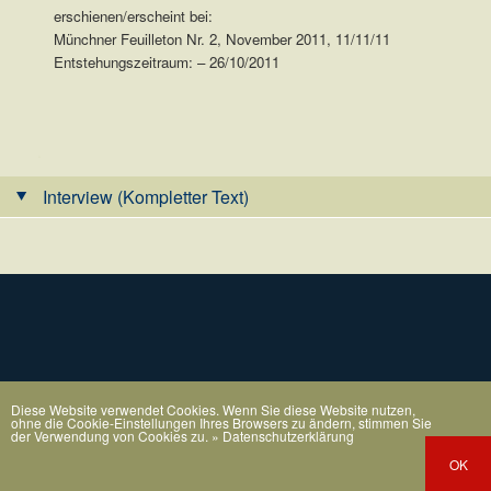
erschienen/erscheint bei:
Münchner Feuilleton Nr. 2, November 2011, 11/11/11
Entstehungszeitraum: – 26/10/2011
.
Interview (Kompletter Text)
Diese Website verwendet Cookies. Wenn Sie diese Website nutzen,
ohne die Cookie-Einstellungen Ihres Browsers zu ändern, stimmen Sie
der Verwendung von Cookies zu.
» Datenschutzerklärung
OK