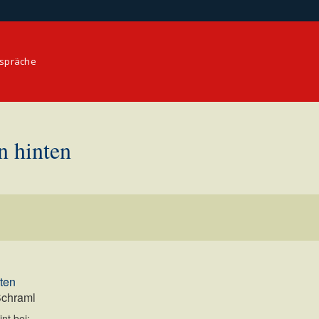
espräche
n hinten
nten
Schraml
nt bei: