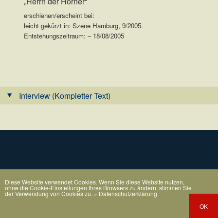
„Herrn der Hörner“
erschienen/erscheint bei:
leicht gekürzt in: Szene Hamburg, 9/2005.
Entstehungszeitraum: – 18/08/2005
.
Interview (Kompletter Text)
Diese Website verwendet Cookies. Wenn Sie diese Website nutzen,
ohne die Cookie-Einstellungen Ihres Browsers zu ändern, stimmen Sie
der Verwendung von Cookies zu.
» Datenschutzerklärung
OK