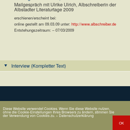
Mailgespräch mit Ulrike Ulrich, Albschreiberin der
Albstadter Literaturtage 2009
erschienen/erscheint bei:
online gestellt am 09.03.09 unter:
http://www.albschreiber.de
Entstehungszeitraum: – 07/03/2009
.
Interview (Kompletter Text)
Diese Website verwendet Cookies. Wenn Sie diese Website nutzen,
ohne die Cookie-Einstellungen Ihres Browsers zu ändern, stimmen Sie
der Verwendung von Cookies zu.
» Datenschutzerklärung
OK