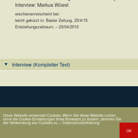
Interview: Markus Wüest
erschienen/erscheint bei:
leicht gekürzt in: Basler Zeitung, 25/4/15
Entstehungszeitraum: – 23/04/2015
.
Interview (Kompletter Text)
Diese Website verwendet Cookies. Wenn Sie diese Website nutzen,
ohne die Cookie-Einstellungen Ihres Browsers zu ändern, stimmen Sie
der Verwendung von Cookies zu.
» Datenschutzerklärung
OK