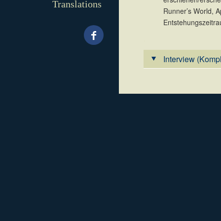
Translations
Runner’s World, A
Entstehungszeitra
.
Interview (Kompl