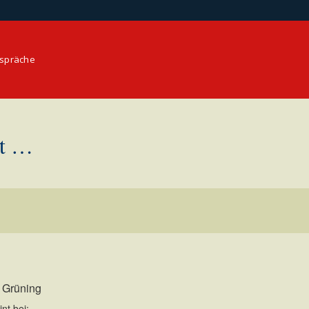
espräche
it …
n Grüning
nt bei: