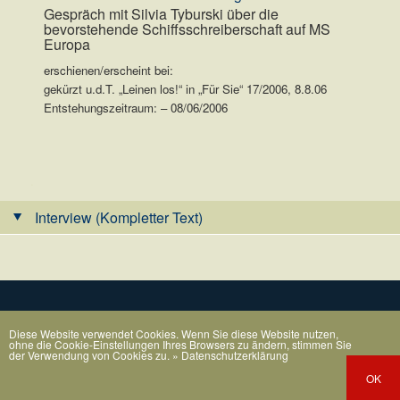
Gespräch mit Silvia Tyburski über die
bevorstehende Schiffsschreiberschaft auf MS
Europa
erschienen/erscheint bei:
gekürzt u.d.T. „Leinen los!“ in „Für Sie“ 17/2006, 8.8.06
Entstehungszeitraum: – 08/06/2006
.
Interview (Kompletter Text)
Diese Website verwendet Cookies. Wenn Sie diese Website nutzen,
ohne die Cookie-Einstellungen Ihres Browsers zu ändern, stimmen Sie
der Verwendung von Cookies zu.
» Datenschutzerklärung
OK