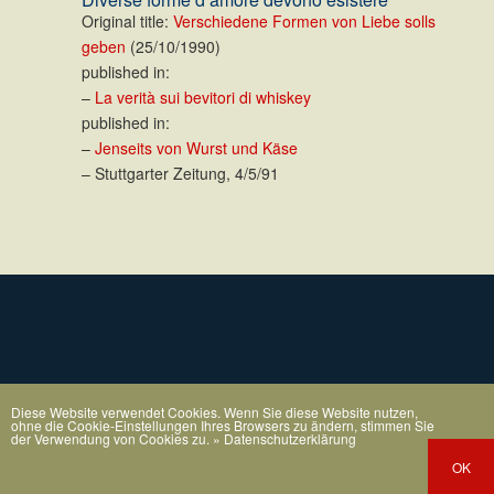
Original title:
Verschiedene Formen von Liebe solls
geben
(25/10/1990)
published in:
–
La verità sui bevitori di whiskey
published in:
–
Jenseits von Wurst und Käse
– Stuttgarter Zeitung, 4/5/91
Diese Website verwendet Cookies. Wenn Sie diese Website nutzen,
ohne die Cookie-Einstellungen Ihres Browsers zu ändern, stimmen Sie
der Verwendung von Cookies zu.
» Datenschutzerklärung
OK