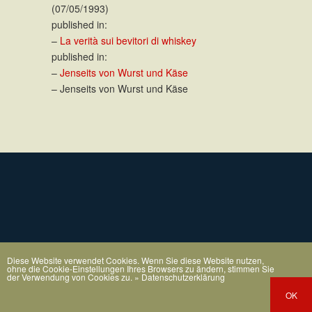
(07/05/1993)
published in:
–
La verità sui bevitori di whiskey
published in:
–
Jenseits von Wurst und Käse
– Jenseits von Wurst und Käse
Diese Website verwendet Cookies. Wenn Sie diese Website nutzen,
ohne die Cookie-Einstellungen Ihres Browsers zu ändern, stimmen Sie
der Verwendung von Cookies zu.
» Datenschutzerklärung
OK