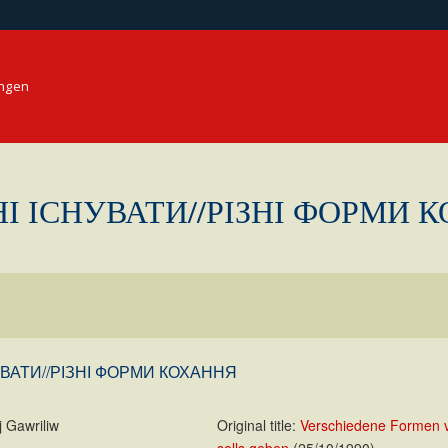
ungen
І ІСНУВАТИ//РІЗНІ ФОРМИ 
ВАТИ//РІЗНІ ФОРМИ КОХАННЯ
j Gawriliw
Original title:
Verschiedene Formen 
solls geben
(25/10/1990)