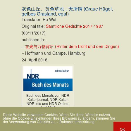
灰色山丘、黄色草地，无所谓 (Graue Hügel,
gelbes Grasland, egal)
Translator: Hu Wei
Original title:
Sämtliche Gedichte 2017-1987
(03/11/2017)
published in:
–
在光与万物背后 (Hinter dem Licht und den Dingen)
– Hoffmann und Campe, Hamburg
24. April 2018
Buch des Monats von NDR
Kulturjournal, NDR Kultur,
NDR Info und NDR Online,
Juni 2018
Diese Website verwendet Cookies. Wenn Sie diese Website nutzen,
ohne die Cookie-Einstellungen Ihres Browsers zu ändern, stimmen Sie
der Verwendung von Cookies zu.
» Datenschutzerklärung
OK