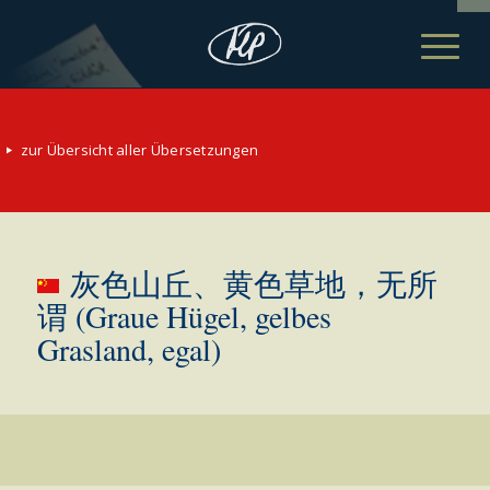
zur Übersicht aller Übersetzungen
灰色山丘、黄色草地，无所
谓 (Graue Hügel, gelbes
Grasland, egal)