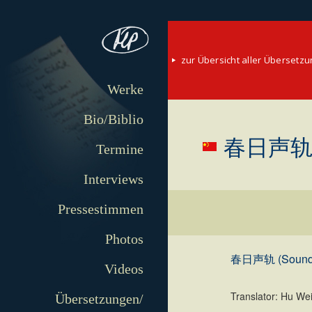
zur Übersicht aller Übersetz
Werke
Bio/Biblio
春日声轨 (So
Termine
Interviews
Pressestimmen
Photos
春日声轨 (Soundtra
Videos
Translator: Hu We
Übersetzungen/