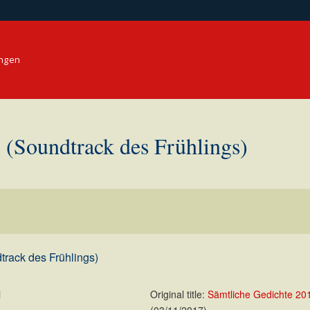
ungen
undtrack des Frühlings)
ck des Frühlings)
i
Original title:
Sämtliche Gedichte 20
(03/11/2017)