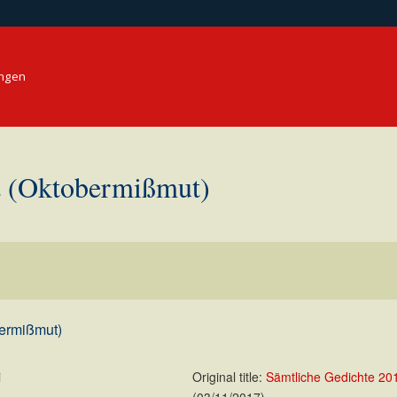
ungen
Oktobermißmut)
rmißmut)
i
Original title:
Sämtliche Gedichte 20
(03/11/2017)