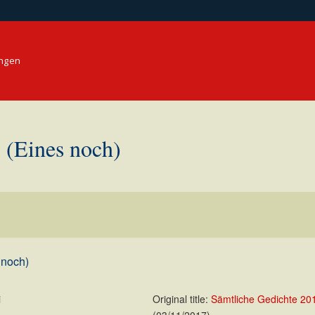
ungen
ines noch)
noch)
i
Original title:
Sämtliche Gedichte 20
(03/11/2017)