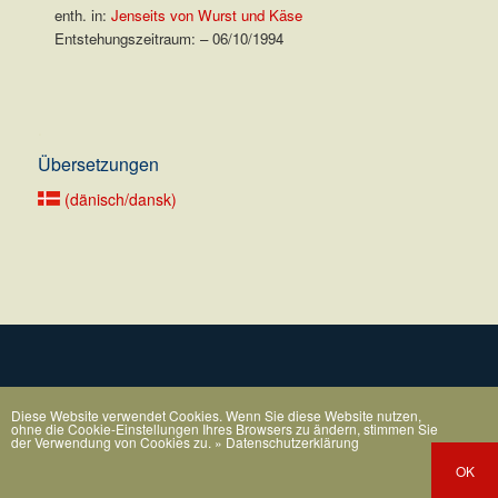
enth. in:
Jenseits von Wurst und Käse
Entstehungszeitraum: – 06/10/1994
.
Übersetzungen
(dänisch/dansk)
Diese Website verwendet Cookies. Wenn Sie diese Website nutzen,
ohne die Cookie-Einstellungen Ihres Browsers zu ändern, stimmen Sie
der Verwendung von Cookies zu.
» Datenschutzerklärung
OK