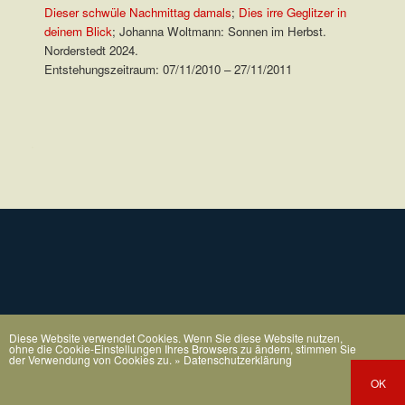
Dieser schwüle Nachmittag damals
;
Dies irre Geglitzer in
deinem Blick
; Johanna Woltmann: Sonnen im Herbst.
Norderstedt 2024.
Entstehungszeitraum: 07/11/2010 – 27/11/2011
.
Diese Website verwendet Cookies. Wenn Sie diese Website nutzen,
ohne die Cookie-Einstellungen Ihres Browsers zu ändern, stimmen Sie
der Verwendung von Cookies zu.
» Datenschutzerklärung
OK