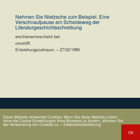
Nehmen Sie Nietzsche zum Beispiel. Eine
Verschnaufpause am Scheideweg der
Literaturgeschichtsschreibung
erschienen/erscheint bei:
unveröff.
Entstehungszeitraum: – 27/02/1986
.
Diese Website verwendet Cookies. Wenn Sie diese Website nutzen,
ohne die Cookie-Einstellungen Ihres Browsers zu ändern, stimmen Sie
der Verwendung von Cookies zu.
» Datenschutzerklärung
OK