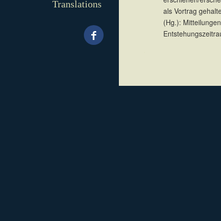
Translations
als Vortrag gehal
(Hg.): Mitteilunge
Entstehungszeitra
.