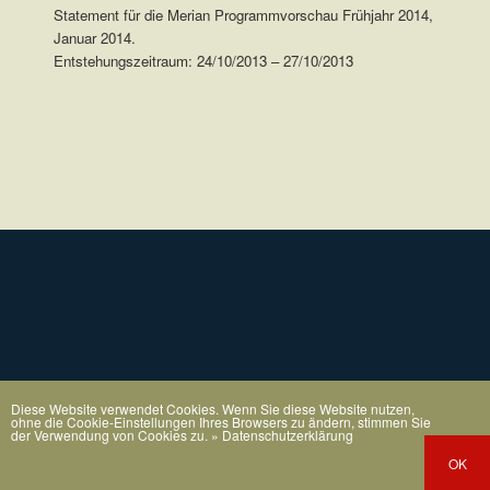
Statement für die Merian Programmvorschau Frühjahr 2014,
Januar 2014.
Entstehungszeitraum: 24/10/2013 – 27/10/2013
.
Diese Website verwendet Cookies. Wenn Sie diese Website nutzen,
ohne die Cookie-Einstellungen Ihres Browsers zu ändern, stimmen Sie
der Verwendung von Cookies zu.
» Datenschutzerklärung
OK