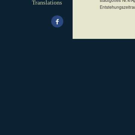
stadtgottes Nr.4/A
Translations
Entstehungszeitra
.