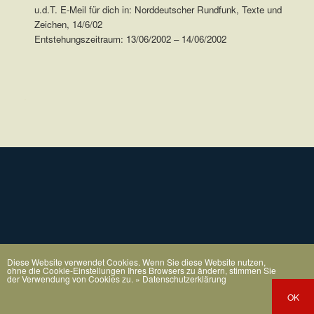
u.d.T. E-Meil für dich in: Norddeutscher Rundfunk, Texte und
Zeichen, 14/6/02
Entstehungszeitraum: 13/06/2002 – 14/06/2002
.
Diese Website verwendet Cookies. Wenn Sie diese Website nutzen,
ohne die Cookie-Einstellungen Ihres Browsers zu ändern, stimmen Sie
der Verwendung von Cookies zu.
» Datenschutzerklärung
OK