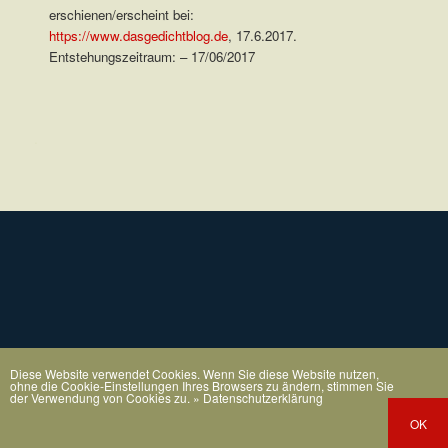
erschienen/erscheint bei:
https://www.dasgedichtblog.de
, 17.6.2017.
Entstehungszeitraum: – 17/06/2017
.
Diese Website verwendet Cookies. Wenn Sie diese Website nutzen,
ohne die Cookie-Einstellungen Ihres Browsers zu ändern, stimmen Sie
der Verwendung von Cookies zu.
» Datenschutzerklärung
OK