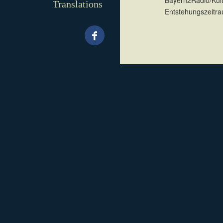
Bayern2Radio/Kult
Translations
Entstehungszeitra
.