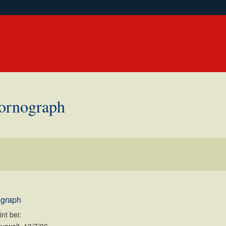
Pornograph
ograph
nt bei: