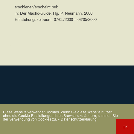
erschienen/erscheint bei:
in: Der Macho-Guide. Hg. P. Neumann. 2000
Entstehungszeitraum: 07/05/2000 – 08/05/2000
.
Diese Website verwendet Cookies. Wenn Sie diese Website nutzen,
ohne die Cookie-Einstellungen Ihres Browsers zu ändern, stimmen Sie
der Verwendung von Cookies zu.
» Datenschutzerklärung
OK