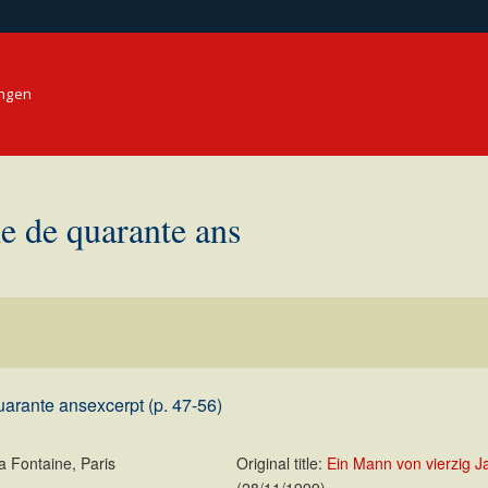
ungen
 de quarante ans
arante ans
excerpt (p. 47-56)
a Fontaine, Paris
Original title:
Ein Mann von vierzig J
(28/11/1999)