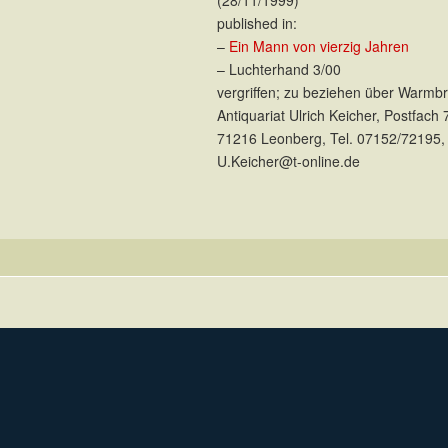
published in:
–
Ein Mann von vierzig Jahren
– Luchterhand 3/00
vergriffen; zu beziehen über Warmb
Antiquariat Ulrich Keicher, Postfach 
71216 Leonberg, Tel. 07152/72195,
U.Keicher@t-online.de