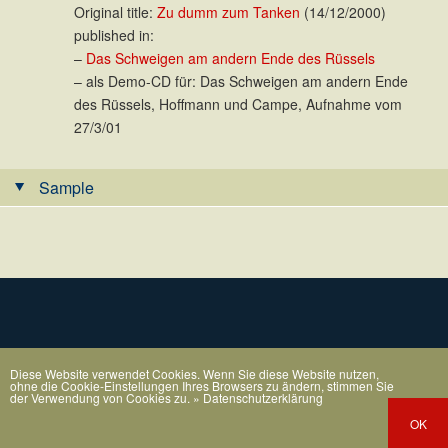
Original title:
Zu dumm zum Tanken
(14/12/2000)
published in:
–
Das Schweigen am andern Ende des Rüssels
– als Demo-CD für: Das Schweigen am andern Ende
des Rüssels, Hoffmann und Campe, Aufnahme vom
27/3/01
Sample
Diese Website verwendet Cookies. Wenn Sie diese Website nutzen,
ohne die Cookie-Einstellungen Ihres Browsers zu ändern, stimmen Sie
der Verwendung von Cookies zu.
» Datenschutzerklärung
OK