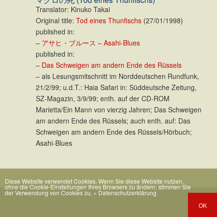
Translator: Kinuko Takai
Original title:
Tod eines Thunfischs
(27/01/1998)
published in:
–
アサヒ・ブルース – Asahi-Blues
published in:
–
Das Schweigen am andern Ende des Rüssels
– als Lesungsmitschnitt im Norddeutschen Rundfunk,
21/2/99; u.d.T.: Haia Safari in: Süddeutsche Zeitung,
SZ-Magazin, 3/9/99; enth. auf der CD-ROM
Marietta/Ein Mann von vierzig Jahren; Das Schweigen
am andern Ende des Rüssels; auch enth. auf: Das
Schweigen am andern Ende des Rüssels/Hörbuch;
Asahi-Blues
Diese Website verwendet Cookies. Wenn Sie diese Website nutzen,
ohne die Cookie-Einstellungen Ihres Browsers zu ändern, stimmen Sie
der Verwendung von Cookies zu.
» Datenschutzerklärung
OK