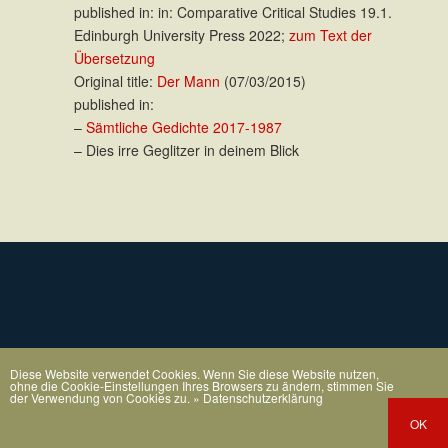
published in: in: Comparative Critical Studies 19.1.
Edinburgh University Press 2022;
zum Text der
Übersetzung
Original title:
Der Mann
(07/03/2015)
published in:
–
Sämtliche Gedichte 2017-1987
– Dies irre Geglitzer in deinem Blick
Diese Website verwendet Cookies. Wenn Sie diese Website nutzen,
ohne die Cookie-Einstellungen Ihres Browsers zu ändern, stimmen Sie
der Verwendung von Cookies zu.
» Datenschutzerklärung
OK