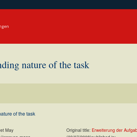
ungen
ding nature of the task
ture of the task
ret May
Original title:
Erweiterung der Aufgab
s://www.no-mans-
(23/07/2008)published in: