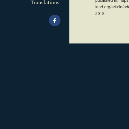
Translations
land.org/article/od
2018.