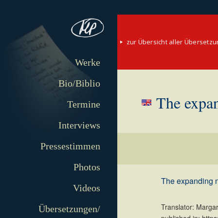
zur Übersicht aller Übersetz
Werke
Bio/Biblio
The expan
Termine
Interviews
Pressestimmen
Photos
The expanding na
Videos
Translator: Marga
Übersetzungen/
published in: http