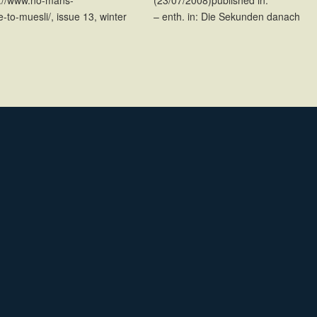
e-to-muesli/, issue 13, winter
– enth. in: Die Sekunden danach