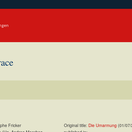
ungen
ace
ophe Fricker
Original title:
Die Umarmung
(01/07/
is (Hg. Andrea Moorhea,
published in: