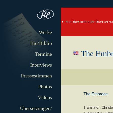
zur Übersicht aller Übersetz
Werke
Bio/Biblio
The Embr
Termine
Interviews
Pressestimmen
Photos
The Embrace
Videos
Translator: Christ
Übersetzungen/
published in: Osir