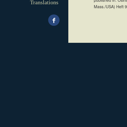
Translations
Mass./USA) Heft 9