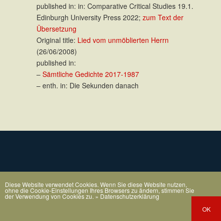
published in: in: Comparative Critical Studies 19.1.
Edinburgh University Press 2022;
zum Text der
Übersetzung
Original title:
Lied vom unmöblierten Herrn
(26/06/2008)
published in:
–
Sämtliche Gedichte 2017-1987
– enth. in: Die Sekunden danach
Diese Website verwendet Cookies. Wenn Sie diese Website nutzen,
ohne die Cookie-Einstellungen Ihres Browsers zu ändern, stimmen Sie
der Verwendung von Cookies zu.
» Datenschutzerklärung
OK