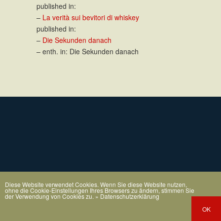
published in:
–
La verità sui bevitori di whiskey
published in:
–
Die Sekunden danach
– enth. in: Die Sekunden danach
Diese Website verwendet Cookies. Wenn Sie diese Website nutzen,
ohne die Cookie-Einstellungen Ihres Browsers zu ändern, stimmen Sie
der Verwendung von Cookies zu.
» Datenschutzerklärung
OK