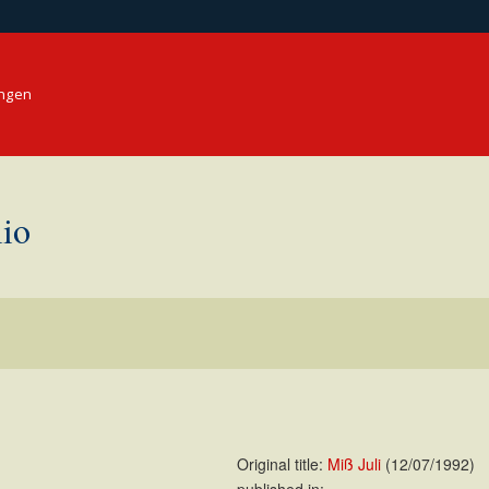
ungen
io
Original title:
Miß Juli
(12/07/1992)
published in: