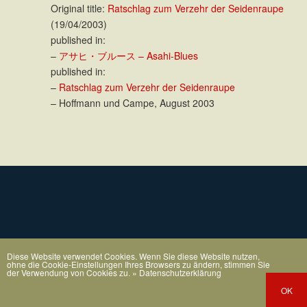
Original title:
Ratschlag zum Verzehr der Seidenraupe
(19/04/2003)
published in:
–
アサヒ・ブルース – Asahi-Blues
published in:
–
Ratschlag zum Verzehr der Seidenraupe
– Hoffmann und Campe, August 2003
Diese Website verwendet Cookies. Wenn Sie diese Website nutzen,
ohne die Cookie-Einstellungen Ihres Browsers zu ändern, stimmen Sie
der Verwendung von Cookies zu.
» Datenschutzerklärung
OK