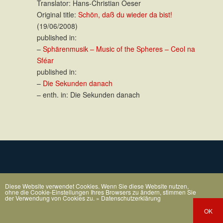
Translator: Hans-Christian Oeser
Original title:
Schön, daß du wieder da bist!
(19/06/2008)
published in:
–
Sphärenmusik – Music of the Spheres – Ceol na
Sféar
published in:
–
Die Sekunden danach
– enth. in: Die Sekunden danach
Diese Website verwendet Cookies. Wenn Sie diese Website nutzen,
ohne die Cookie-Einstellungen Ihres Browsers zu ändern, stimmen Sie
der Verwendung von Cookies zu.
» Datenschutzerklärung
OK