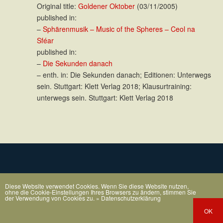
Original title:
Goldener Oktober
(03/11/2005)
published in:
–
Sphärenmusik – Music of the Spheres – Ceol na
Sféar
published in:
–
Die Sekunden danach
– enth. in: Die Sekunden danach; Editionen: Unterwegs
sein. Stuttgart: Klett Verlag 2018; Klausurtraining:
unterwegs sein. Stuttgart: Klett Verlag 2018
Diese Website verwendet Cookies. Wenn Sie diese Website nutzen,
ohne die Cookie-Einstellungen Ihres Browsers zu ändern, stimmen Sie
der Verwendung von Cookies zu.
» Datenschutzerklärung
OK