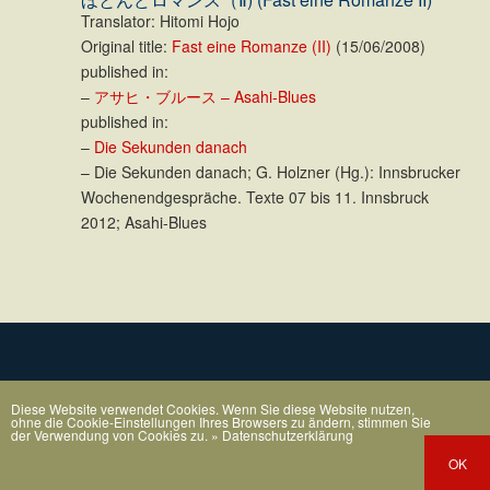
Translator: Hitomi Hojo
Original title:
Fast eine Romanze (II)
(15/06/2008)
published in:
–
アサヒ・ブルース – Asahi-Blues
published in:
–
Die Sekunden danach
– Die Sekunden danach; G. Holzner (Hg.): Innsbrucker
Wochenendgespräche. Texte 07 bis 11. Innsbruck
2012; Asahi-Blues
Diese Website verwendet Cookies. Wenn Sie diese Website nutzen,
ohne die Cookie-Einstellungen Ihres Browsers zu ändern, stimmen Sie
der Verwendung von Cookies zu.
» Datenschutzerklärung
OK