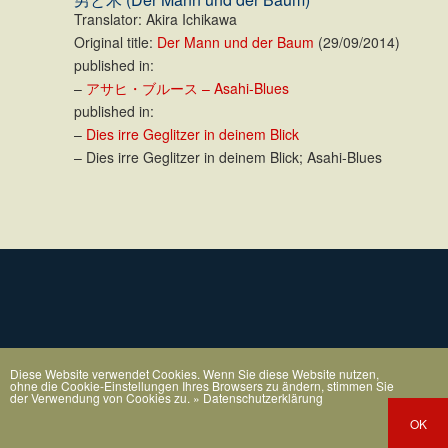
Translator: Akira Ichikawa
Original title:
Der Mann und der Baum
(29/09/2014)
published in:
–
アサヒ・ブルース – Asahi-Blues
published in:
–
Dies irre Geglitzer in deinem Blick
– Dies irre Geglitzer in deinem Blick; Asahi-Blues
Diese Website verwendet Cookies. Wenn Sie diese Website nutzen,
ohne die Cookie-Einstellungen Ihres Browsers zu ändern, stimmen Sie
der Verwendung von Cookies zu.
» Datenschutzerklärung
OK