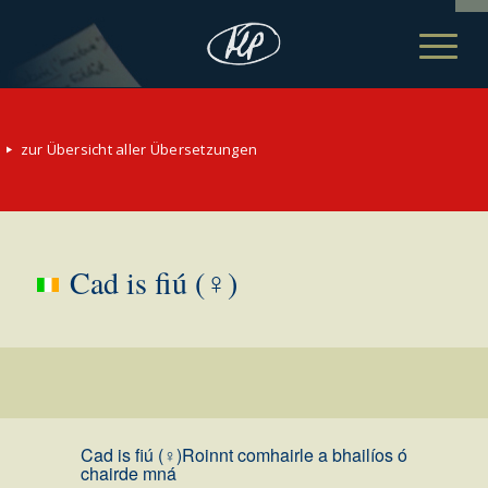
zur Übersicht aller Übersetzungen
Cad is fiú (♀)
Cad is fiú (♀)
Roinnt comhairle a bhailíos ó
chairde mná