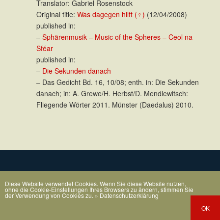
Translator: Gabriel Rosenstock
Original title:
Was dagegen hilft (♀)
(12/04/2008)
published in:
–
Sphärenmusik – Music of the Spheres – Ceol na
Sféar
published in:
–
Die Sekunden danach
– Das Gedicht Bd. 16, 10/08; enth. in: Die Sekunden
danach; in: A. Grewe/H. Herbst/D. Mendlewitsch:
Fliegende Wörter 2011. Münster (Daedalus) 2010.
Diese Website verwendet Cookies. Wenn Sie diese Website nutzen,
ohne die Cookie-Einstellungen Ihres Browsers zu ändern, stimmen Sie
der Verwendung von Cookies zu.
» Datenschutzerklärung
OK