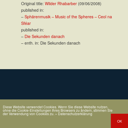
Original title:
Wilder Rhabarber
(09/06/2008)
published in:
–
Sphärenmusik – Music of the Spheres – Ceol na
Sféar
published in:
–
Die Sekunden danach
– enth. in: Die Sekunden danach
Diese Website verwendet Cookies. Wenn Sie diese Website nutzen,
ohne die Cookie-Einstellungen Ihres Browsers zu ändern, stimmen Sie
der Verwendung von Cookies zu.
» Datenschutzerklärung
OK