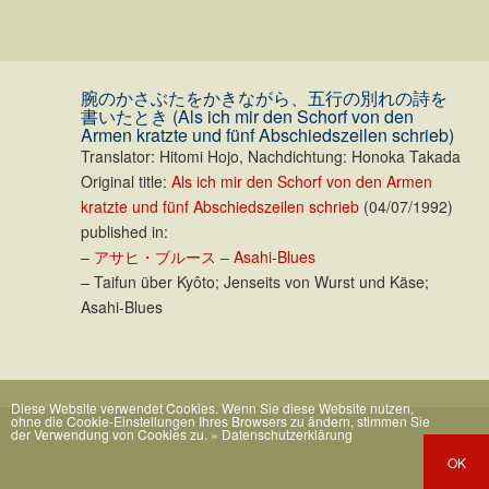
腕のかさぶたをかきながら、五行の別れの詩を
書いたとき (Als ich mir den Schorf von den
Armen kratzte und fünf Abschiedszeilen schrieb)
Translator: Hitomi Hojo, Nachdichtung: Honoka Takada
Original title:
Als ich mir den Schorf von den Armen
kratzte und fünf Abschiedszeilen schrieb
(04/07/1992)
published in:
–
アサヒ・ブルース – Asahi-Blues
– Taifun über Kyôto; Jenseits von Wurst und Käse;
Asahi-Blues
Diese Website verwendet Cookies. Wenn Sie diese Website nutzen,
ohne die Cookie-Einstellungen Ihres Browsers zu ändern, stimmen Sie
der Verwendung von Cookies zu.
» Datenschutzerklärung
OK