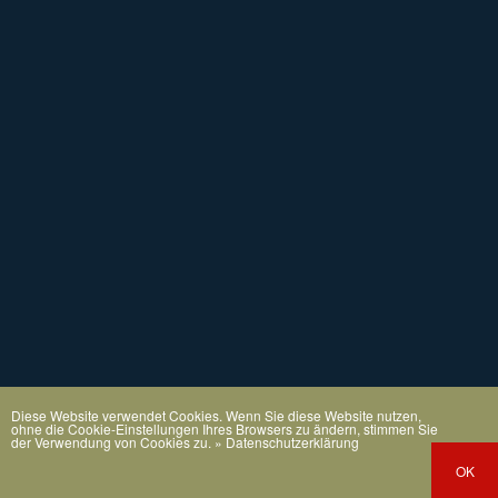
Diese Website verwendet Cookies. Wenn Sie diese Website nutzen,
ohne die Cookie-Einstellungen Ihres Browsers zu ändern, stimmen Sie
der Verwendung von Cookies zu.
» Datenschutzerklärung
OK