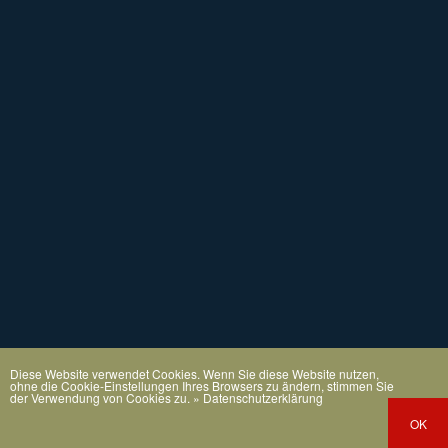
Diese Website verwendet Cookies. Wenn Sie diese Website nutzen,
ohne die Cookie-Einstellungen Ihres Browsers zu ändern, stimmen Sie
der Verwendung von Cookies zu.
» Datenschutzerklärung
OK