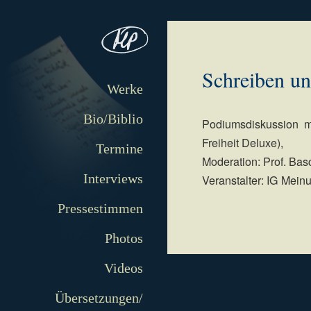
Schreiben un
Werke
Bio/Biblio
Podiumsdiskussion m
Freiheit Deluxe),
Termine
Moderation: Prof. Ba
Interviews
Veranstalter: IG Mei
Pressestimmen
Photos
Videos
Übersetzungen/