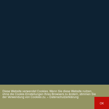
Diese Website verwendet Cookies. Wenn Sie diese Website nutzen,
ohne die Cookie-Einstellungen Ihres Browsers zu ändern, stimmen Sie
der Verwendung von Cookies zu.
» Datenschutzerklärung
OK