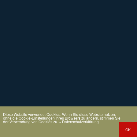
Diese Website verwendet Cookies. Wenn Sie diese Website nutzen,
ohne die Cookie-Einstellungen Ihres Browsers zu ändern, stimmen Sie
der Verwendung von Cookies zu.
» Datenschutzerklärung
OK