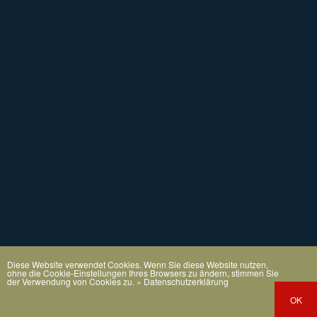
Diese Website verwendet Cookies. Wenn Sie diese Website nutzen,
ohne die Cookie-Einstellungen Ihres Browsers zu ändern, stimmen Sie
der Verwendung von Cookies zu.
» Datenschutzerklärung
OK