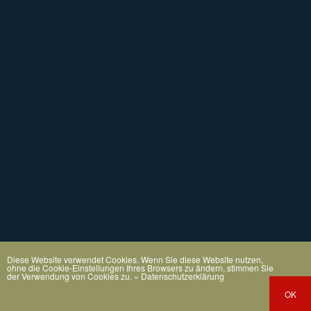
Diese Website verwendet Cookies. Wenn Sie diese Website nutzen,
ohne die Cookie-Einstellungen Ihres Browsers zu ändern, stimmen Sie
der Verwendung von Cookies zu.
» Datenschutzerklärung
OK