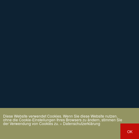
Diese Website verwendet Cookies. Wenn Sie diese Website nutzen,
ohne die Cookie-Einstellungen Ihres Browsers zu ändern, stimmen Sie
der Verwendung von Cookies zu.
» Datenschutzerklärung
OK